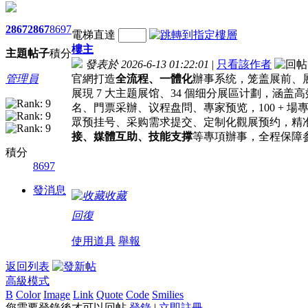
2867
2867
8697
電梯直達
樓主
主題
帖子
積分
發表於 2026-6-13 01:22:01
|
只看該作者
管理員
官網打造
全流程、一體化
辦事系统，笼盖展前、
展現 7 大主题展馆、34 個细分展區计劃，涵盖
名、門票采辦、议程盘問、專家预览，100 + 場專
眾预挂号、采购需求提交、定制化觀展预约，精准
接、媒體互助、技能支撑
等專項辦事，全程保障
積分
8697
發消息
收藏
回復
使用道具
舉報
返回列表
高級模式
B
Color
Image
Link
Quote
Code
Smilies
您需要登錄後才可以回帖
登錄
|
立即註冊