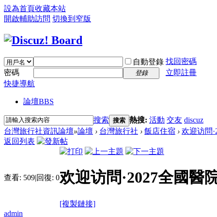
設為首頁
收藏本站
開啟輔助訪問
切換到窄版
找回密碼
自動登錄
密碼
立即註冊
登錄
快捷導航
論壇
BBS
搜索
熱搜:
活動
交友
discuz
搜索
台灣旅行社資訊論壇
»
論壇
›
台灣旅行社
›
飯店住宿
›
欢迎访問·2
返回列表
欢迎访問·2027全國醫
查看:
509
|
回復:
0
[複製鏈接]
admin