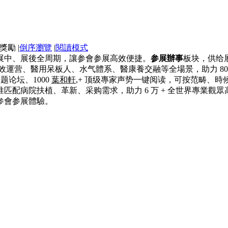
|
倒序瀏覽
|
閱讀模式
展中、展後全周期，讓参會参展高效便捷。
参展辦事
板块，供给
高效運营、醫用呆板人、水气體系、醫康養交融等全場景，助力 80
题论坛、1000
葉和軒
,+ 顶级專家声势一键阅读，可按范畴、
匹配病院扶植、革新、采购需求，助力 6 万 + 全世界專業觀
参會参展體驗。