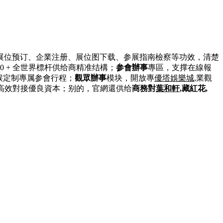
展位预订、企業注册、展位图下载、参展指南檢察等功效，清楚
0 + 全世界標杆供给商精准结構；
参會辦事
專區，支撑在線報
時候定制專属参會行程；
觀眾辦事
模块，開放專
優塔娛樂城
,業觀
眾高效對接優良資本；别的，官網還供给
商務對
葉和軒
,
藏紅花
,