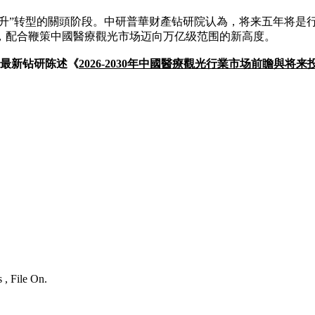
晋升”转型的關頭阶段。中研普華财產钻研院认為，将来五年将
，配合鞭策中國醫療觀光市场迈向万亿级范围的新高度。
華最新钻研陈述《
2026-2030年中國醫療觀光行業市场前瞻與将
 , File On.