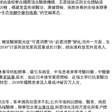
機構經由過程整合國際顶尖醫療機構、五星级旅店與文化體驗資
20種，構建笼盖疾病醫治、康健體檢、病愈休養的全链条辦事
+生态
泡腳中藥包推薦
,”的交融業态。
策醫療觀光從“可選消费”向“必選消费”變化;另外一方面，生
030”计谋與游览業高質量成长计劃，經由過程放宽外資准入、
,休養等特點辦事，吸引东南亚、中东患者来華寻醫问藥，中醫藥
養
老鼠藥
,延长，如赴日本接管紧密體檢、赴瑞士举行抗衰醫治
转型，2030年國際患者流入量或冲破百万人次。
胞療法等，客单價高但需求不乱;公共市场则以體檢、醫美、病愈
高端醫療，辦事型企業
台東住宿
,则需强化流程尺度化與客户體