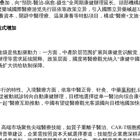
略叠加，向“預防-醫治-病愈-摄生”全周期康健辦理延长。頭部
鳌樂城國際醫療游览先行區依靠政策立异，引入國際立异藥械超3
養資本，開辟中醫理療、温泉康養等特點項目，構成“醫療+文旅
過式增加
级是焦點驱動力：一方面，中產阶层范围扩展與康健意识醒觉，鞭
理等需求延续開释。政策层面，國度将醫療觀光纳入“康健中國2
场扩大供给轨制保障。
”并行的特性。入境醫療方面，依靠中醫正骨、针灸、中藥
葉和軒
者從被動就診转向自動康健辦理，目標地選擇從单一醫治向综合康
带一起”醫療互助推動，中國有望從醫療觀光客源國向目標地國加快
型。高端市场聚焦尖端醫療技能，如質子重離子醫治、CAR-T细
研普華建议，企業需按照資本天赋選擇赛道：技能型企業應深耕