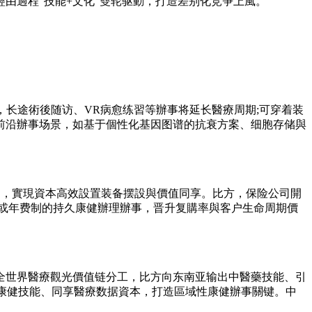
由過程“技能+文化”雙轮驱動，打造差别化竞争上風。
，长途術後随访、VR病愈练習等辦事将延长醫療周期;可穿着装
多前沿辦事场景，如基于個性化基因图谱的抗衰方案、细胞存储與
台，實現資本高效設置装备摆設與價值同享。比方，保险公司開
制或年费制的持久康健辦理辦事，晋升复購率與客户生命周期價
全世界醫療觀光價值链分工，比方向东南亚输出中醫藥技能、引
發康健技能、同享醫療数据資本，打造區域性康健辦事關键。中