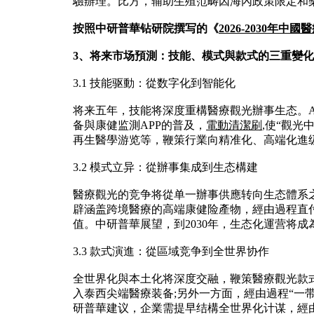
驗辦理。比方，辅助生殖范畴因海內政策限定和
按照中研普華钻研院撰写的《
2026-2030
3、
将来市场預測：技能、模式與款式的三重變化
3.1 技能驱動：從数字化到智能化
将来五年，技能将深度重構醫療觀光辦事生态。A
备與康健监測APP的普及，
電動清潔刷
,使“觀
再生醫學游览等，鞭策行業向精准化、高端化進
3.2 模式立异：從辦事集成到生态構建
醫療觀光的竞争将從单一辦事供應转向生态體系之
辟涵盖跨境醫療的高端康健险產物，經由過程直
值。中研普華展望，到2030年，生态化運营将
3.3 款式演進：從區域竞争到全世界协作
全世界化與本土化将深度交融，鞭策醫療觀光款
入泰西尖端醫療装备;另外一方面，經由過程“一
研普華建议，企業需提早结構全世界化计谋，經