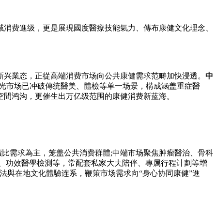
域消费進级，更是展現國度醫療技能氣力、傳布康健文化理念、
新兴業态，正從高端消费市场向公共康健需求范畴加快浸透。
中
光市场已冲破傳统醫美、體檢等单一场景，構成涵盖重症醫
空間鸿沟，更催生出万亿级范围的康健消费新蓝海。
價比需求為主，笼盖公共消费群體;中端市场聚焦肿瘤醫治、骨科
養、功效醫學檢測等，常配套私家大夫陪伴、專属行程计劃等增
法與在地文化體驗连系，鞭策市场需求向“身心协同康健”進