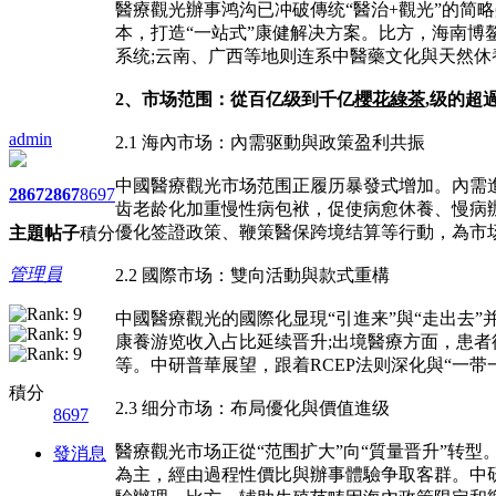
醫療觀光辦事鸿沟已冲破傳统“醫治+觀光”的简
本，打造“一站式”康健解决方案。比方，海南博
系统;云南、广西等地则连系中醫藥文化與天然休
2、市场范围：從百亿级到千亿
櫻花綠茶
,级的超
admin
2.1 海內市场：內需驱動與政策盈利共振
中國醫療觀光市场范围正履历暴發式增加。內需進
2867
2867
8697
齿老龄化加重慢性病包袱，促使病愈休養、慢病辦
優化签證政策、鞭策醫保跨境结算等行動，為市
主題
帖子
積分
管理員
2.2 國際市场：雙向活動與款式重構
中國醫療觀光的國際化显現“引進来”與“走出去
康養游览收入占比延续晋升;出境醫療方面，患
等。中研普華展望，跟着RCEP法则深化與“一
積分
2.3 细分市场：布局優化與價值進级
8697
醫療觀光市场正從“范围扩大”向“質量晋升”转
發消息
為主，經由過程性價比與辦事體驗争取客群。中