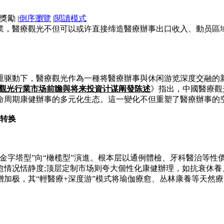
|
倒序瀏覽
|
閱讀模式
業，醫療觀光不但可以或许直接缔造醫療辦事出口收入、動员區
重驱動下，醫療觀光作為一種将醫療辦事與休闲游览深度交融的
國醫療觀光行業市场前瞻與将来投資计谋阐發陈述
》指出，中國醫療觀
命周期康健辦事的多元化生态。這一變化不但重塑了醫療辦事的
式转换
金字塔型”向“橄榄型”演進。根本层以通例體檢、牙科醫治等性
愈情况恬静度;顶层定制市场则夸大個性化康健辦理，如抗衰休
加极，其“輕醫療+深度游”模式将瑜伽療愈、丛林康養等天然療