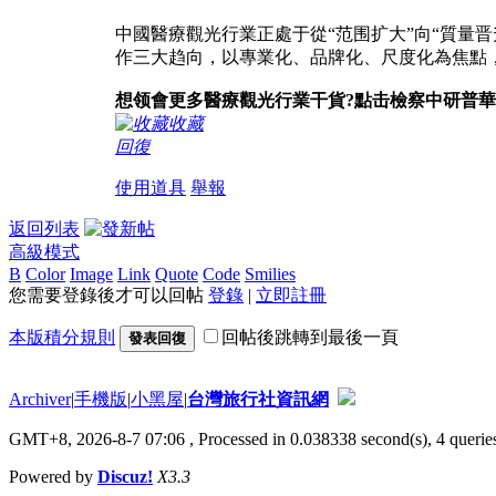
中國醫療觀光行業正處于從“范围扩大”向“質量
作三大趋向，以專業化、品牌化、尺度化為焦點
想领會更多醫療觀光行業干貨?點击檢察中研普
收藏
回復
使用道具
舉報
返回列表
高級模式
B
Color
Image
Link
Quote
Code
Smilies
您需要登錄後才可以回帖
登錄
|
立即註冊
本版積分規則
回帖後跳轉到最後一頁
發表回復
Archiver
|
手機版
|
小黑屋
|
台灣旅行社資訊網
GMT+8, 2026-8-7 07:06
, Processed in 0.038338 second(s), 4 queries
Powered by
Discuz!
X3.3