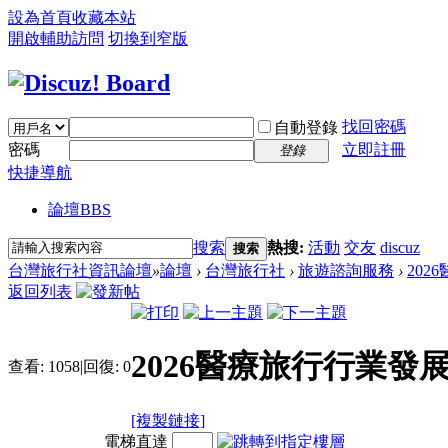
設為首頁
收藏本站
開啟輔助訪問
切換到窄版
找回密碼
自動登錄
密碼
立即註冊
登錄
快捷導航
論壇
BBS
搜索
熱搜:
活動
交友
discuz
搜索
台灣旅行社資訊論壇
»
論壇
›
台灣旅行社
›
旅遊諮詢服務
›
202
返回列表
2026醫療旅行行業
查看:
1058
|
回復:
0
[複製鏈接]
電梯直達