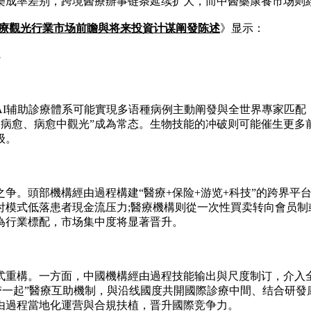
樂成率差别，跨境醫療辦事链条延续扩大，而中醫藥康養市场则經
年中國醫療觀光行業市场前瞻與将来投資计谋阐發陈述
》显示：
I辅助診療體系可能實現多语種病例主動阐發與全世界專家匹配
光中病愈、病愈中觀光”成為常态。生物技能的冲破则可能催生更
级。
争。頭部機構經由過程構建“醫療+保险+游览+科技”的跨界平
付模式低落患者現金流压力;醫療機構则從一次性買卖转向會员
成為行業標配，市场集中度将显著晋升。
式重構。一方面，中國機構經由過程技能输出與尺度制订，介入
带一起”醫療互助機制，與沿线國度共開國際診療中間、结合研
由過程當地化運营與合規扶植，晋升國際竞争力。