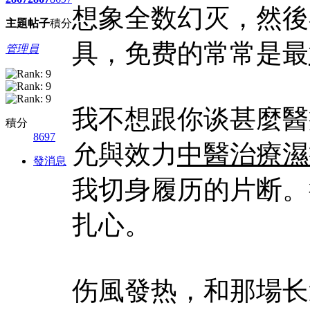
想象全数幻灭，然後
主題
帖子
積分
具，免费的常常是最
管理員
我不想跟你谈甚麼醫
積分
8697
允與效力
中醫治療濕
發消息
我切身履历的片断。
扎心。
伤風發热，和那場长