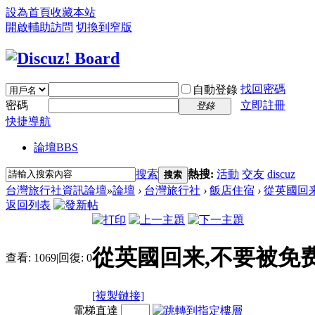
設為首頁
收藏本站
開啟輔助訪問
切換到窄版
找回密碼
自動登錄
密碼
立即註冊
登錄
快捷導航
論壇
BBS
搜索
熱搜:
活動
交友
discuz
搜索
台灣旅行社資訊論壇
»
論壇
›
台灣旅行社
›
飯店住宿
›
從英國回来
返回列表
從英國回来,不要被免
查看:
1069
|
回復:
0
[複製鏈接]
電梯直達