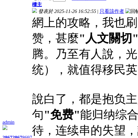
樓主
發表於 2025-11-26 16:52:55
|
只看該作者
網上的攻略，我也刷
赞，甚麼
"人文關切
腾。乃至有人說，光
统），就值得移民英
說白了，都是抱负主
句
"免费"
能归纳综
admin
待，连续串的失望，
2867
2867
8697