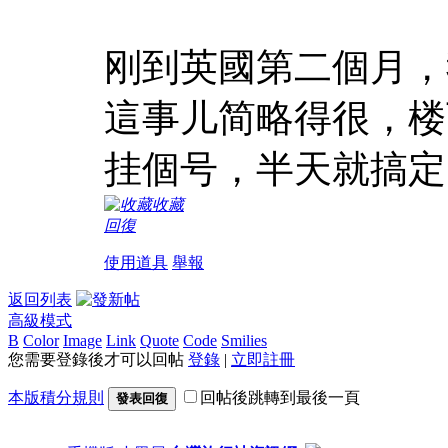
刚到英國第二個月，
這事儿简略得很，楼
挂個号，半天就搞定
收藏
回復
使用道具
舉報
返回列表
高級模式
B
Color
Image
Link
Quote
Code
Smilies
您需要登錄後才可以回帖
登錄
|
立即註冊
本版積分規則
回帖後跳轉到最後一頁
發表回復