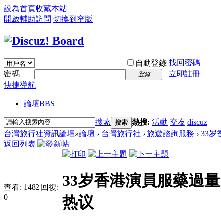
設為首頁
收藏本站
開啟輔助訪問
切換到窄版
找回密碼
自動登錄
密碼
立即註冊
登錄
快捷導航
論壇
BBS
搜索
熱搜:
活動
交友
discuz
搜索
台灣旅行社資訊論壇
»
論壇
›
台灣旅行社
›
旅遊諮詢服務
›
33岁
返回列表
33岁香港演員服藥過量
查看:
1482
|
回復:
0
热议