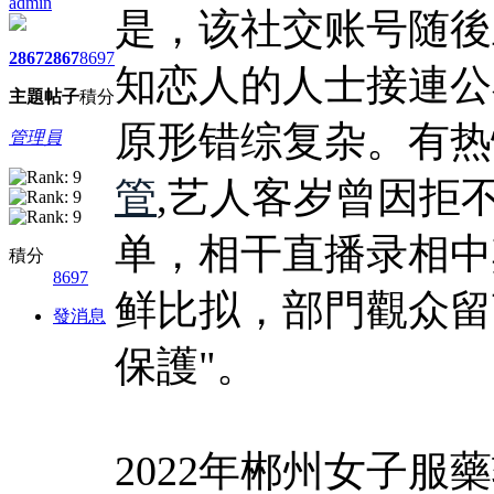
admin
是，该社交账号随後
2867
2867
8697
知恋人的人士接連公
主題
帖子
積分
原形错综复杂。有热
管理員
管
,艺人客岁曾因拒
单，相干直播录相中
積分
8697
鲜比拟，部門觀众留
發消息
保護"。
2022年郴州女子