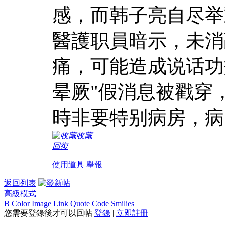
感，而韩子亮自尽举
醫護职員暗示，未消
痛，可能造成说话功
晕厥"假消息被戳穿
時非要特别病房，病
收藏
回復
使用道具
舉報
返回列表
高級模式
B
Color
Image
Link
Quote
Code
Smilies
您需要登錄後才可以回帖
登錄
|
立即註冊