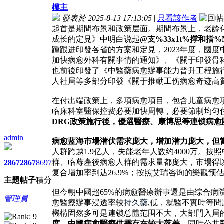
樓主
發表於 2025-8-13 17:13:05
|
只看該作者
起首是期間布景和政策层面。期間布景上，老龄化
成长的定見》中明白说起
@支%33x1t%撑和
踵跟进印發各省的方案和定見，2023年度，國
加快病愈外科有關事情的通知》、《關于印發骨科
也前後印發了《中醫藥病愈辦事能力晋升工程施行方案
人社局等多部分印發《關于推動工伤病愈奇迹高
在付出端政策上，多項病愈項目，包含儿童病愈
临床科室醫保控费必要加快周轉，必要節制均匀
DRG政策施行後，優選醫療、康博思等連锁病
admin
病愈蓝海市場潜伏需求庞大，增加潜力庞大，但
人群跨越1.9亿人，失能老年人数约4000万。
群、临蓐產後病愈人群的需求量都庞大，市場得以渐渐
2867
2867
8697
复合增加率到达26.9%；按照艾瑞咨询的樂觀预估
主題
帖子
積分
但今朝中國超65%的病愈醫療辦事還是由综合病
管理員
愈醫療辦事浸透率较
持久藥
,低，就醫不實時等
機構固然多可是連锁总體范围不大，大部門入局
度，中國病愈醫療供需存在较大落差。
同時公共