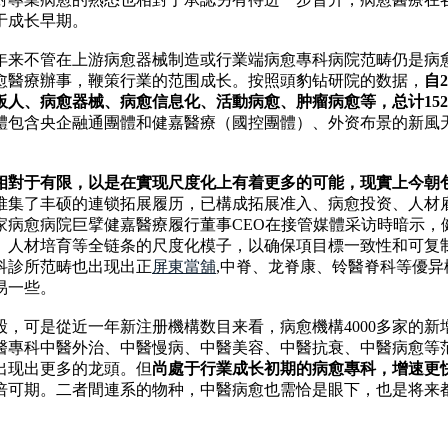
于成长早期。
年来不管在上游病愈器械制造或行業端病愈專科病院范畴仍是病
愈醫療辦事，鞭策行業的范围成长。按照頭豹钻研院的数据，
自
人、病愈器械、病愈信息化、活動病愈、肿瘤病愈等，总计15
體包含央企融通團體和健嘉醫療（國控團體）、外资布景的新風
相對于有限，以是在實现尺度化上有着更多的可能，现實上今朝
堆集了丰硕的連锁拓展履历，已構成拓展准入、病愈投资、人材雇
家病愈病院巨擘健嘉醫療履行董事CEO在接管媒體采访時暗示，
、人材培育等全链条的尺度化模子，以确保項目標一致性和可复
科診所范畴也出现出正
屏東當舖
,中脊、龙脊康、铃醫脊科等優
易一些。
，可是從近一年新注册機構数目来看，病愈機構4000多家的新
醫專科中醫外治、中醫慢病、中醫美容、中醫抗衰、中醫病愈等
出现出更多的龙頭。但
尚處于行業成长初期的病愈專科，增速更
倍可期。二者間連系的物种，中醫病愈也需恰是眼下，也是将来