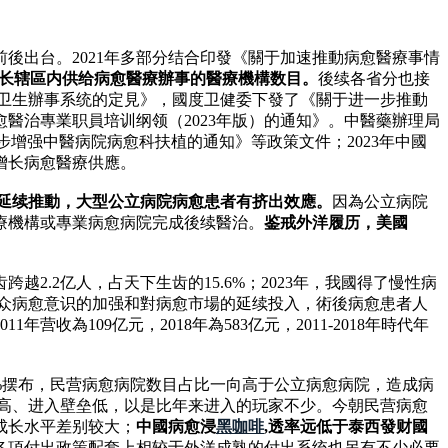
後出台。2021年多部分结合印發《關于加速推動病愈醫療事情
，增长辖區内供给病愈醫療辦事的醫療機構数目。
後续各省分也接
療卫生辦事系统的定見》，國度卫健委下發了《關于进一步推動
醫治專業职員培训纲领（2023年版）的通知》。中醫藥辦理局
一步增强中醫病院病愈科扶植的通知》等政策文件；2023年中國
增长病愈醫療供應。
診療延续推動，大型公立病院病愈患者有挤出效應。
因為公立病院
療機構或專業病愈病院完成後续醫治。
鉴戒外洋履历，美國
跨越2.2亿人，占天下生齿的15.6%；2023年，我國得了慢性病
為大众病愈意识的加强和對病愈市場的延续投入，術後病愈患者人
109亿元，2018年為583亿元，2011-2018年時代年
%摆布，民营病愈病院数目占比一向高于公立病愈病院，造成病
润高、进入壁垒低，以是比年来进入的玩家不少。今朝民营病愈
成长水平差别较大；
中國病愈浸
黑咖啡
,透率远低于泰西發财國
各項付出政策配套上相较于外洋成熟的付出系统也另有不少必要