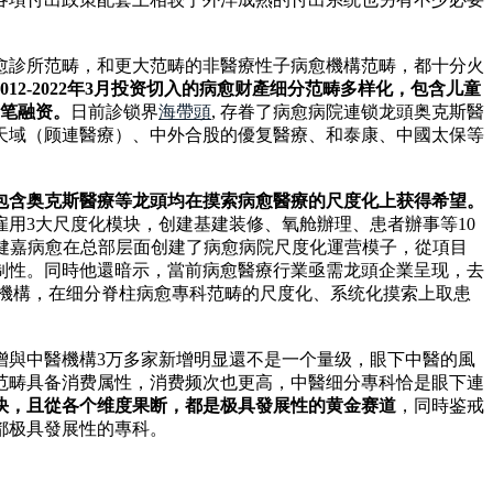
愈診所范畴，和更大范畴的非醫療性子病愈機構范畴，都十分火
2012-2022年3月投资切入的病愈财產细分范畴多样化，包含儿童
2笔融资。
日前診锁界
海帶頭
, 存眷了病愈病院連锁龙頭奥克斯醫
天域（顾連醫療）、中外合股的優复醫療、和泰康、中國太保等
包含奥克斯醫療等龙頭均在摸索病愈醫療的尺度化上获得希望。
用3大尺度化模块，创建基建装修、氧舱辦理、患者辦事等10
健嘉病愈在总部层面创建了病愈病院尺度化運营模子，從項目
制性。同時他還暗示，當前病愈醫療行業亟需龙頭企業呈现，去
异機構，在细分脊柱病愈專科范畴的尺度化、系统化摸索上取患
增與中醫機構3万多家新增明显還不是一个量级，眼下中醫的風
范畴具备消费属性，消费频次也更高，中醫细分專科恰是眼下連
快，且從各个维度果断，都是极具發展性的黄金赛道
，同時鉴戒
都极具發展性的專科。