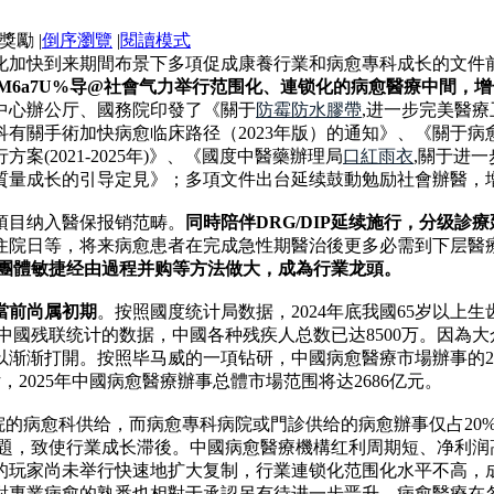
|
倒序瀏覽
|
閱讀模式
加快到来期間布景下多項促成康養行業和病愈專科成长的文件前
指%M6a7U%导@社會气力举行范围化、連锁化的病愈醫療中間
度中心辦公厅、國務院印發了《關于
防霉防水膠帶
,进一步完美醫
有關手術加快病愈临床路径（2023年版）的通知》、《關于病愈
(2021-2025年)》、《國度中醫藥辦理局
口紅雨衣
,關于进
質量成长的引导定見》；多項文件出台延续鼓動勉励社會辦醫，
項目纳入醫保报销范畴。
同時陪伴DRG/DIP延续施行，分级
住院日等，将来病愈患者在完成急性期醫治後更多必需到下层醫
愈團體敏捷经由過程并购等方法做大，成為行業龙頭。
當前尚属初期
。按照國度统计局数据，2024年底我國65岁以上生齿
按照中國残联统计的数据，中國各种残疾人总数已达8500万。因
打開。按照毕马威的一項钻研，中國病愈醫療市場辦事的2011年营收為
，2025年中國病愈醫療辦事总體市場范围将达2686亿元。
院的病愈科供给，而病愈專科病院或門診供给的病愈辦事仅占20
問題，致使行業成长滞後。中國病愈醫療機構红利周期短、净利
的玩家尚未举行快速地扩大复制，行業連锁化范围化水平不高，
對專業病愈的熟悉也相對于承認另有待进一步晋升，病愈醫療在