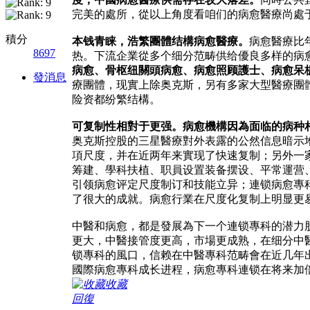
完美的處所，從以上角度看咱们的病愈醫療尚處
積分
本钱青睐，浩繁團體结構病愈醫療。
病愈醫療比
8697
热。下流企業從多个细分范畴供给優良多样的病
病愈、骨枢纽關頭病愈、病愈照顾護士、病愈呆板
發消息
療團體，现實上除奥克斯，另有多家大型醫療團
险资都纷繁结構。
可复制性相對于更强。病愈機構因為面临的病种
奥克斯控股的三星醫療對外表露的公然信息暗示
項尺度，并在近两年来實现了快速复制；另外一
筹建、學科扶植、职員设置装备摆设、平常運营
引领病愈评定尺度制订和技能立异；連锁病愈專
了很大的成就。病愈行業在尺度化复制上明显更
中醫和病愈，都是發展為下一个連锁專科的潜力股
更大，中醫接管度更高，市場更成熟，在细分中
锁專科的風口，信赖在中醫專科范畴會在近几年
國際病愈專科成长进程，病愈專科連锁在将来加
收藏
回復