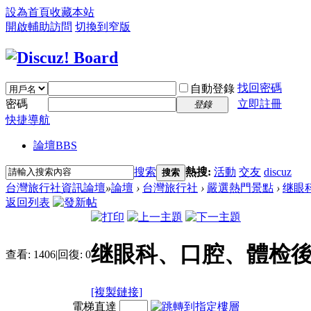
設為首頁
收藏本站
開啟輔助訪問
切換到窄版
找回密碼
自動登錄
密碼
立即註冊
登錄
快捷導航
論壇
BBS
搜索
熱搜:
活動
交友
discuz
搜索
台灣旅行社資訊論壇
»
論壇
›
台灣旅行社
›
嚴選熱門景點
›
继眼
返回列表
继眼科、口腔、體检後
查看:
1406
|
回復:
0
[複製鏈接]
電梯直達