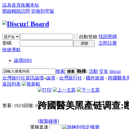
設為首頁
收藏本站
開啟輔助訪問
切換到窄版
找回密碼
自動登錄
密碼
立即註冊
登錄
快捷導航
論壇
BBS
搜索
熱搜:
活動
交友
discuz
搜索
台灣旅行社資訊論壇
»
論壇
›
台灣旅行社
›
國外旅遊
›
跨國醫美黑
返回列表
跨國醫美黑產链调查:
查看:
1923
|
回復:
0
[複製鏈接]
電梯直達