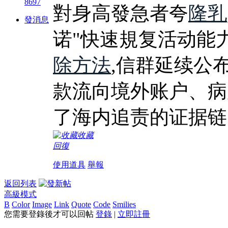
8697
對身高發急者夸
隆乳
發消息
诺"快速規复活动能
除方法
,信群延续公
款流向境外账户、病
了海内追责的证据链
收藏
回復
使用道具
舉報
返回列表
高級模式
B
Color
Image
Link
Quote
Code
Smilies
您需要登錄後才可以回帖
登錄
|
立即註冊