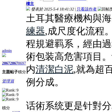
樓主
發表於 2025-5-4 18:41:32
|
只看該作者
土耳其醫療機构與海
練器
,成尺度化流程
程規避羁系，經由過
admin
術包装高危害項目。
2867
2867
8697
内
清潔白泥
,就為超
主題
帖子
積分
例分成。
管理員
话術系统更是针對分
積分