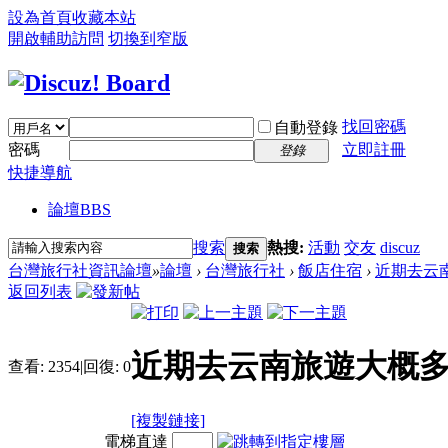
設為首頁
收藏本站
開啟輔助訪問
切換到窄版
找回密碼
自動登錄
密碼
立即註冊
登錄
快捷導航
論壇
BBS
搜索
熱搜:
活動
交友
discuz
搜索
台灣旅行社資訊論壇
»
論壇
›
台灣旅行社
›
飯店住宿
›
近期去云南
返回列表
近期去云南旅遊大概多
查看:
2354
|
回復:
0
[複製鏈接]
電梯直達