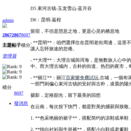
D5 束河古镇-玉龙雪山-蓝月谷
D6：昆明-返程
admin
留宿，不但是憩息之地，更是心灵的栖息地
2867
2867
8697
- **昆明**：咱們選擇住在昆明老街周邊，
主題
帖子
積分
讓人忘怀旅途的怠倦。
管理員
- **大理**：大理古城與洱海，是無数旅人
中。而大理古城内，古朴的街道、热烈的夜市，
- **丽江**：丽江
百家樂免費試玩
,古城，一個布
一部門则偏心束河古镇的安好與古朴，凌晨的陽
積分
8697
摄影，定格韶光，留下最美的回想
發消息
在云南，每次按下快門，都是對美的捕获與致敬
1. **色采艳丽的裙子**，搭配简约的凉鞋或
2. **纯白衬衫與牛崽裤**，搭配小白鞋或老