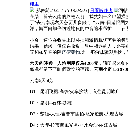
樓主
發表於 2025-1-15 18:03:05
|
只看該作者
在踏上前去云南的路程以前，我犹如一名巴望摸
于“去云南玩六天必要几多錢”、“云南6日遊跟
洋，轉而向加倍切近地皮的声音追求帮忙——在
小奇，這位在收集上以朴拙和激情親切著称的领
结果，信赖一個仅在收集世界中相遇的人，必要
暖和如早春的陽
痔瘡藥物
,光，那份诚挚與热忱
六天的時候，人均用度仅為1200元
，這听起来彷
每處都留下了咱們歡笑的萍踪。
云南小奇156 970
云南6天5晚
D1：昆明飞機/高铁/火车接站，入住昆明旅店
D2：昆明--石林-楚雄
D3：楚雄-大理-吉普车摆拍-私家遊艇-大理古城
D4：大理-拉市海風光區-丽水金沙-丽江古城