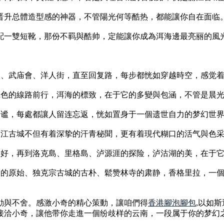
更是晋升总體造型感的神器，不管陽光何等酷热，都能讓你自在面临
，搭配一雙短靴，那份不羁與酷帅，定能讓你成為洱海邊最亮丽的風
皇城根、武庙會、洋人街，直至回复路，每步都恍如穿越時空，感觉
镇、挖色的線路前行，洱海的標致，在于它的多變與包涵，不管是
島的安谧，每處都讓人留连忘返，恍如置身于一個遗世自力的梦幻世
觀，丽江古城不但有着深挚的汗青秘聞，更有着現代糊口的活气與色
埠的安好，再到洛克島、里格島、泸源涯的探险，泸沽湖的美，在于
度公園的原始、独克宗古城的古朴、鬆赞林寺的肃静，香格里拉，
動與不舍。感激小奇的精心策動，讓咱們得
香港腳泡腳包
,以如
接洽小奇，讓他带你走進一個纷歧样的云南，一段属于你的梦幻