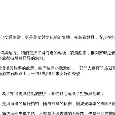
這里不但交通便當，更是美食與文化的汇集地。夜幕降姑且，安步
心中的诗與远方。咱們選擇了洱海邊的客栈，凌晨醒来，推開窗即
每處都披發着怪异的魅力。
满浪漫與故事的處所。咱們按照小我爱好，一部門人選擇了热烈
光洒在石板路上，一切都顯得那末安好而夸姣。
。為了拍出更具特點的照片，咱們精心筹备了打扮與配饰：
单鞋，是洱海邊的最好拍档，随風摇摆的裙摆，與波光粼粼的湖面相
爹鞋，简约而不失機尚感，不管是大理古城的石板路，仍是丽江古城