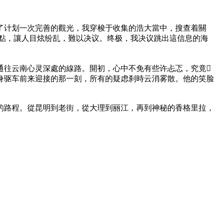
了计划一次完善的觀光，我穿梭于收集的浩大當中，搜查着關
點點，讓人目炫纷乱，難以决议。终极，我决议跳出這信息的海
通往云南心灵深處的線路。開初，心中不免有些许忐忑，究竟
身驱车前来迎接的那一刻，所有的疑虑刹時云消雾散。他的笑脸
的路程。從昆明到老街，從大理到丽江，再到神秘的香格里拉，