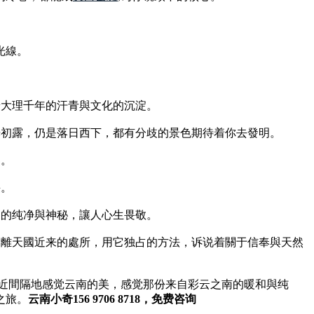
。
光線。
着大理千年的汗青與文化的沉淀。
晨光初露，仍是落日西下，都有分歧的景色期待着你去發明。
界。
采。
它的纯净與神秘，讓人心生畏敬。
一個離天國近来的處所，用它独占的方法，诉说着關于信奉與天然
斯近間隔地感觉云南的美，感觉那份来自彩云之南的暖和與纯
之旅。
云南小奇156 9706 8718，免费咨询