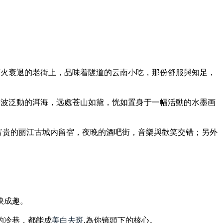
在灯火衰退的老街上，品味着隧道的云南小吃，那份舒服與知足，
是碧波泛動的洱海，远處苍山如黛，恍如置身于一幅活動的水墨画
富贵的丽江古城内留宿，夜晚的酒吧街，音樂與歡笑交错；另外
映成趣。
的冷巷，都能成
美白去斑
,為你镜頭下的核心。