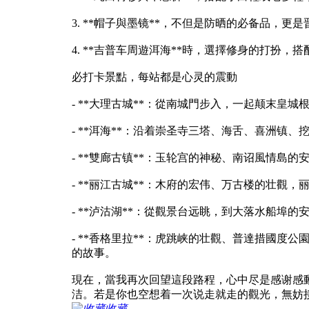
3. **帽子與墨镜**，不但是防晒的必备品，
4. **吉普车周遊洱海**時，選擇修身的打扮
必打卡景點，每站都是心灵的震動
- **大理古城**：從南城門步入，一起颠末
- **洱海**：沿着崇圣寺三塔、海舌、喜洲
- **雙廊古镇**：玉轮宫的神秘、南诏風情
- **丽江古城**：木府的宏伟、万古楼的壮
- **泸沽湖**：從觀景台远眺，到大落水船
- **香格里拉**：虎跳峡的壮觀、普達措國
的故事。
現在，當我再次回望這段路程，心中尽是感谢感
洁。若是你也空想着一次说走就走的觀光，無妨
收藏