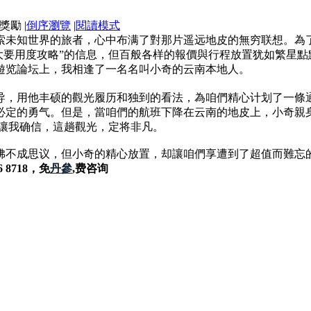
|
倒序瀏覽
|
閱讀模式
索未知世界的旅者，心中布满了對那片遥远地皮的無穷联想。為
團大要用度攻略”的信息，但百般各样的報價與行程放置犹如繁星
遊览論坛上，我相逢了一名名叫小奇的云南本地人。
导，用他丰硕的觀光履历和独到的看法，為咱們精心计划了一條
必定的勇气。但是，當咱們的航班下降在云南的地皮上，小奇親
，讓我确信，這趟觀光，定将非凡。
佛不成思议，但小奇的精心放置，却讓咱們享遭到了超值而難忘
6 8718，免
丹參
,费咨询