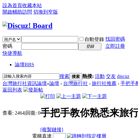
設為首頁
收藏本站
開啟輔助訪問
切換到窄版
找回密碼
自動登錄
密碼
立即註冊
登錄
快捷導航
論壇
BBS
搜索
熱搜:
活動
交友
discuz
搜索
台灣旅行社資訊論壇
»
論壇
›
台灣旅行社
›
旅行社推薦
›
手把手教
返回列表
手把手教你熟悉来旅行
查看:
2464
|
回復:
0
[複製鏈接]
電梯直達