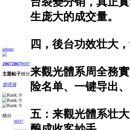
台裂變分销，真正實
生庞大的成交量。
四，後台功效壮大，
admin
2867
2867
8697
来觀光體系周全務實
主題
帖子
積分
险名单、一键导出、
管理員
五：来觀光體系壮大
積分
8697
酿成收客妙手