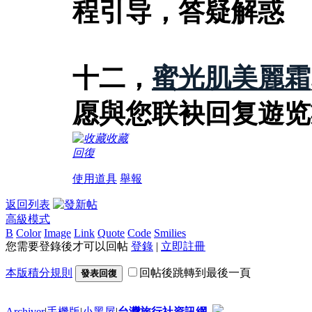
程引导，答疑解惑
十二，
蜜光肌美麗霜
愿與您联袂回复遊览
收藏
回復
使用道具
舉報
返回列表
高級模式
B
Color
Image
Link
Quote
Code
Smilies
您需要登錄後才可以回帖
登錄
|
立即註冊
本版積分規則
回帖後跳轉到最後一頁
發表回復
Archiver
|
手機版
|
小黑屋
|
台灣旅行社資訊網