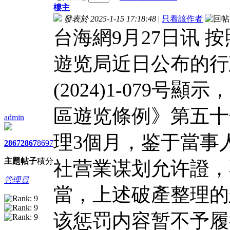
樓主
發表於 2025-1-15 17:18:48
|
只看該作者
台海網9月27日讯 
遊览局近日公布的行
(2024)1-079
區遊览條例》第五十
admin
理3個月，鉴于當事人
2867
2867
8697
主題
帖子
積分
社营業谋划允许證，
管理員
當，上述破產整理的
该惩罚内容暂不予履