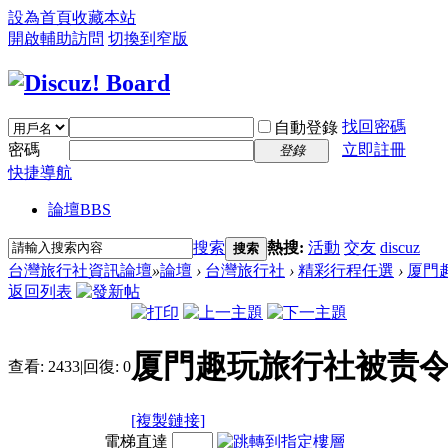
設為首頁
收藏本站
開啟輔助訪問
切換到窄版
找回密碼
自動登錄
密碼
立即註冊
登錄
快捷導航
論壇
BBS
搜索
熱搜:
活動
交友
discuz
搜索
台灣旅行社資訊論壇
»
論壇
›
台灣旅行社
›
精彩行程任選
›
厦門趣
返回列表
厦門趣玩旅行社被责令
查看:
2433
|
回復:
0
[複製鏈接]
電梯直達