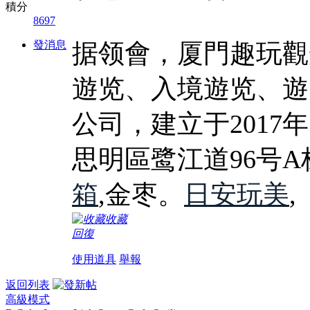
積分
8697
發消息
据领會，厦門趣玩觀
遊览、入境遊览、遊
公司，建立于2017
思明區鹭江道96号A
箱
,金枣。
日安玩美
,
收藏
回復
使用道具
舉報
返回列表
高級模式