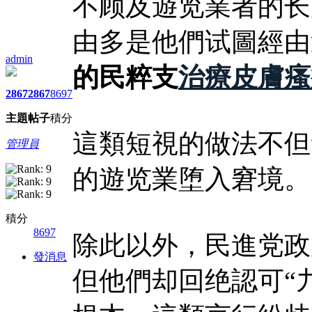
不顾及遊览業者的长
由多是他們试圖經由
admin
的民粹支
治療皮膚瘙
2867
2867
8697
主題
帖子
積分
這類短視的做法不但
管理員
的遊览業堕入窘境。
積分
8697
除此以外，民進党政
發消息
但他們却回绝認可“