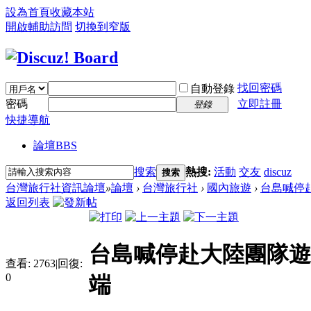
設為首頁
收藏本站
開啟輔助訪問
切換到窄版
找回密碼
自動登錄
密碼
立即註冊
登錄
快捷導航
論壇
BBS
搜索
熱搜:
活動
交友
discuz
搜索
台灣旅行社資訊論壇
»
論壇
›
台灣旅行社
›
國內旅遊
›
台島喊停赴
返回列表
台島喊停赴大陸團隊遊
查看:
2763
|
回復:
0
端