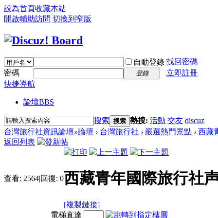
設為首頁
收藏本站
開啟輔助訪問
切換到窄版
找回密碼
自動登錄
密碼
立即註冊
登錄
快捷導航
論壇
BBS
搜索
熱搜:
活動
交友
discuz
搜索
台灣旅行社資訊論壇
»
論壇
›
台灣旅行社
›
嚴選熱門景點
›
西藏青
返回列表
西藏青年國際旅行社声明
查看:
2564
|
回復:
0
[複製鏈接]
電梯直達