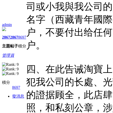
司或小我與我公司的
名字（西藏青年國際
admin
户，不要付出给任何
2867
2867
8697
户。
主題
帖子
積分
管理員
四、在此告诫淘寶上
犯我公司的长處、光
積分
8697
的證据顾全，此店肆
發消息
照，和私刻公章，涉