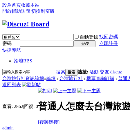
設為首頁
收藏本站
開啟輔助訪問
切換到窄版
找回密碼
自動登錄
密碼
立即註冊
登錄
快捷導航
論壇
BBS
搜索
熱搜:
活動
交友
discuz
搜索
台灣旅行社資訊論壇
»
論壇
›
台灣旅行社
›
機票查詢訂購
›
普通
返回列表
普通人怎麼去台灣旅
查看:
2862
|
回復:
0
[複製鏈接]
admin