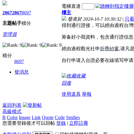
電梯直達
樓主
2867
2867
8697
發表於 2024-10-7 10:30:32
|
只
主題
帖子
積分
得到通行證後，可以經由過程台灣
管理員
筹备好小我資料，包含通行證信息
經由過程觀光社申
折疊紗窗
,请凡
積分
自行申请入台證必要在線填写申请
8697
發消息
收藏
回復
使用道具
舉報
返回列表
高級模式
B
Color
Image
Link
Quote
Code
Smilies
您需要登錄後才可以回帖
登錄
|
立即註冊