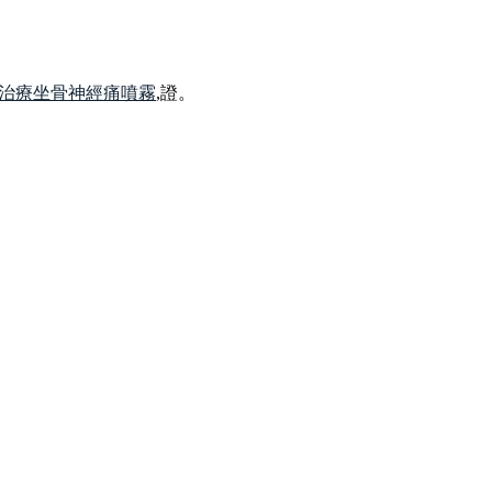
治療坐骨神經痛噴霧
,證。