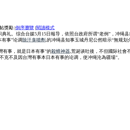
|
倒序瀏覽
|
閱讀模式
职典礼。综合台媒5月15日報导，依照台政府所谓“老例”，冲
本有事”论调
除汗臭噴劑
,的冲绳县知事玉城丹尼公然暗示“無规划
台灣有事，就是日本有事”的
殺蟑神器
,荒诞谈吐後，不但國际社會
“绝不克不及因台灣有事本日本有事的论调，使冲绳沦為疆場”。