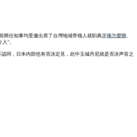
绳县前两任知事均受邀出席了台灣地域带领人就职典
牙痛怎麼辦
,
介入”。
不認同，日本內部也有否决定見，此中玉城丹尼就是否决声音之