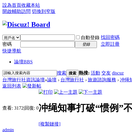
設為首頁
收藏本站
開啟輔助訪問
切換到窄版
找回密碼
自動登錄
密碼
立即註冊
登錄
快捷導航
論壇
BBS
搜索
熱搜:
活動
交友
discuz
搜索
台灣旅行社資訊論壇
»
論壇
›
台灣旅行社
›
旅遊諮詢服務
›
冲绳知
返回列表
冲绳知事打破“惯例”不
查看:
3172
|
回復:
0
[複製鏈接]
admin