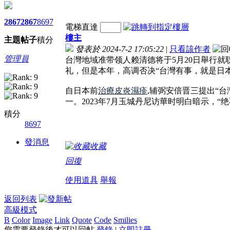
2867
2867
8697
電梯直達
樓主
主題
帖子
積分
發表於 2024-7-2 17:05:22
|
只看該作者
管理員
台灣地域准带领人赖清德将于5月20日舉行就
礼，但是本年，高调否决“台灣有事，就是日
自日本前
治療皮炎濕疹
,辅弼安倍晋三提出“
一。2023年7月玉城丹尼访華时明白暗示，
積分
8697
發消息
收藏
回復
使用道具
舉報
返回列表
高級模式
B
Color
Image
Link
Quote
Code
Smilies
您需要登錄後才可以回帖
登錄
|
立即註冊