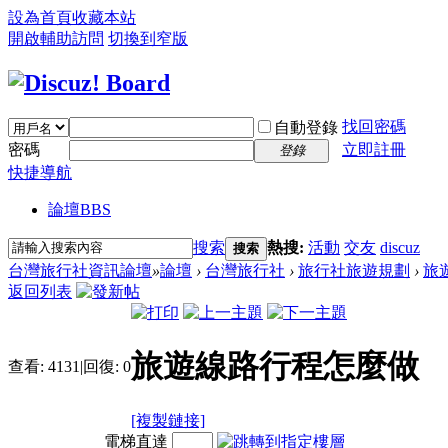
設為首頁
收藏本站
開啟輔助訪問
切換到窄版
找回密碼
自動登錄
密碼
立即註冊
登錄
快捷導航
論壇
BBS
搜索
熱搜:
活動
交友
discuz
搜索
台灣旅行社資訊論壇
»
論壇
›
台灣旅行社
›
旅行社旅遊規劃
›
旅
返回列表
旅遊線路行程怎麼做
查看:
4131
|
回復:
0
[複製鏈接]
電梯直達