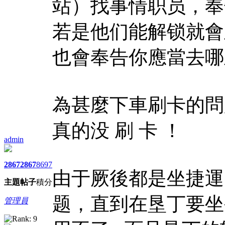
站）找事情职员，奉
若是他们能解锁就會
也會奉告你應當去哪
為甚麼下車刷卡的問
真的没 刷 卡 ！
admin
2867
2867
8697
由于厥後都是坐捷運
主題
帖子
積分
题，直到在垦丁要坐
管理員