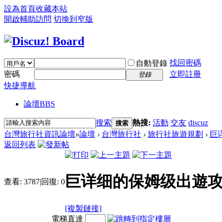
設為首頁
收藏本站
開啟輔助訪問
切換到窄版
找回密碼
自動登錄
密碼
立即註冊
登錄
快捷導航
論壇
BBS
搜索
熱搜:
活動
交友
discuz
搜索
台灣旅行社資訊論壇
»
論壇
›
台灣旅行社
›
旅行社旅遊規劃
›
巨
返回列表
巨详细的保姆级出遊
查看:
3787
|
回復:
0
[複製鏈接]
電梯直達