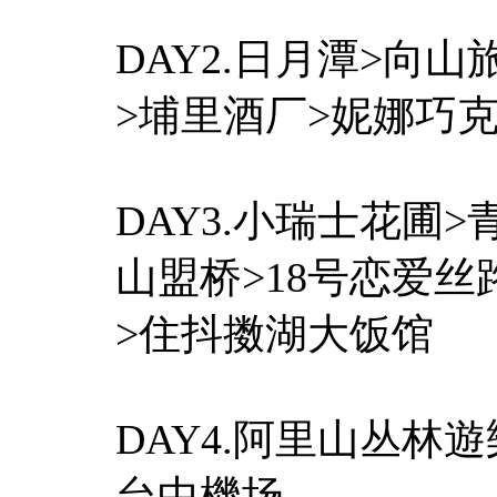
DAY2.日月潭>向
>埔里酒厂>妮娜巧克
DAY3.小瑞士花圃
山盟桥>18号恋爱
>住抖擞湖大饭馆
DAY4.阿里山丛林
台中機场