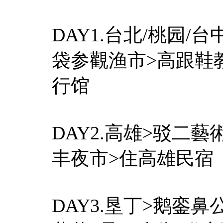
DAY1.台北/桃园/
袋参觀渔市>高跟鞋
行馆
DAY2.高雄>驳二
丰夜市>住高雄民宿
DAY3.垦丁>鹅銮