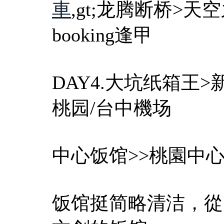
車
,gt;龙腾断桥>
booking逢甲
DAY4.大坑纸箱王
桃园/台中機场
中心饭馆>>桃園中
饭馆挺简略清洁，從