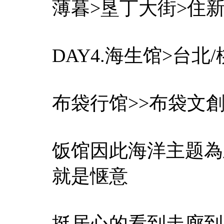
薄暮>垦丁大街>住
DAY4.海生馆>台北
布袋行馆>>布袋文創H
饭馆因此海洋主题為
就是惬意
挺居心的看到走廊到