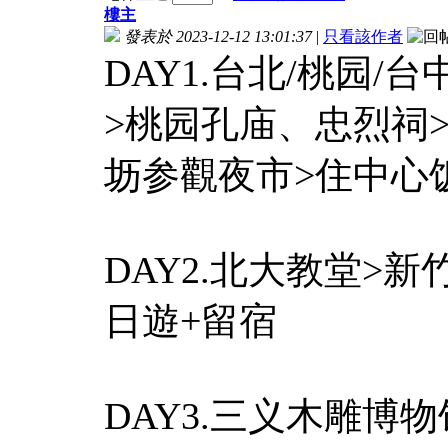
樓主
發表於 2023-12-12 13:01:37
|
只看該作者
DAY1.台北/桃园
>桃园孔庙、忠烈祠
坜参觀夜市>住中心
DAY2.北大教堂>
日遊+留宿
DAY3.三义木雕博