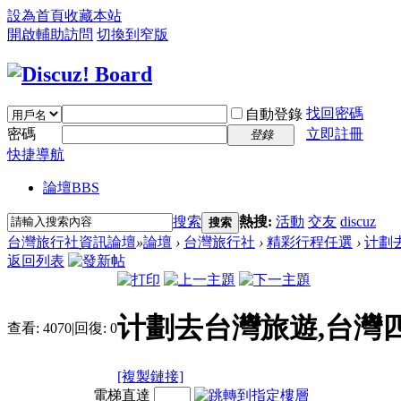
設為首頁
收藏本站
開啟輔助訪問
切換到窄版
找回密碼
自動登錄
密碼
立即註冊
登錄
快捷導航
論壇
BBS
搜索
熱搜:
活動
交友
discuz
搜索
台灣旅行社資訊論壇
»
論壇
›
台灣旅行社
›
精彩行程任選
›
计劃去
返回列表
计劃去台灣旅遊,台灣
查看:
4070
|
回復:
0
[複製鏈接]
電梯直達