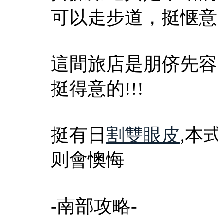
可以走步道，挺惬意
這間旅店是朋侪先容
挺得意的!!!
挺有日
割雙眼皮
,本
则會懊悔
-南部攻略-