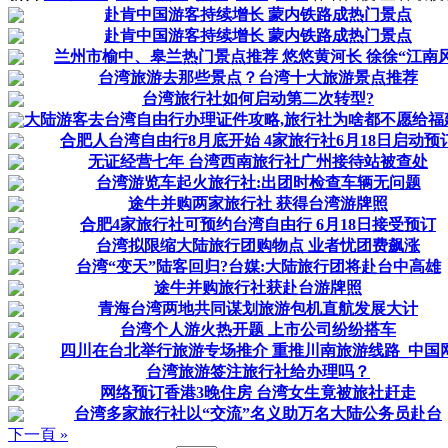
赴肯中国游客持续增长 蒙内铁路成热门景点
赴肯中国游客持续增长 蒙内铁路成热门景点
兰州市榆中、皋兰热门景点推荐 悠悠黄河长 徐徐“江南风
台湾旅游去那些景点？台湾十大旅游景点推荐
台湾旅行社如何启动第二次转型?
大陆游客去台湾自由行办理证件攻略,旅行社为啥都不愿给福
合肥人台湾自由行8月底开始 4家旅行社6月18日启动预
无证经营七年 台湾西南旅行社广州接待站被查处
台湾游览车起火旅行社:出团时检查车辆无问题
途牛并购两家旅行社 获得台湾游牌照
合肥4家旅行社可预约台湾自由行 6月18日接受预订
台湾拟限缩大陆旅行团购物点 业者忧团费飙涨
台湾“变天”陆客回归?台媒:大陆旅行团将赴台中高雄
途牛并购旅行社获赴台游牌照
青海台湾两地共同谋划旅游包机直航发展大计
台湾个人游火热开题 上市公司纷纷搭车
四川在台北举行旅游专场推介 重推川南旅游线路_中国
台湾旅游签注旅行社给办理吗？
网络预订香港3晚住房 台湾女生竟被旅社赶走
台湾多家旅行社以“交流”名义助万名大陆公务员赴台
下一頁 »