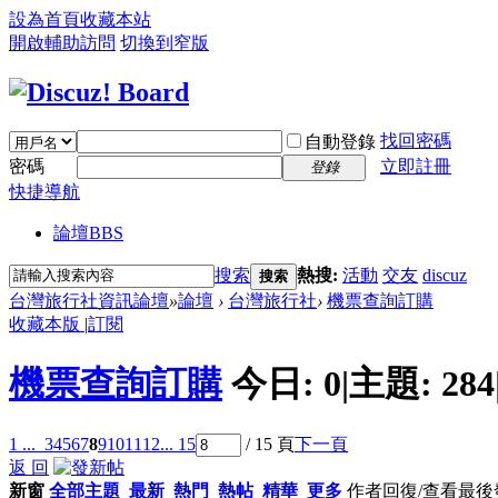
設為首頁
收藏本站
開啟輔助訪問
切換到窄版
找回密碼
自動登錄
密碼
立即註冊
登錄
快捷導航
論壇
BBS
搜索
熱搜:
活動
交友
discuz
搜索
台灣旅行社資訊論壇
»
論壇
›
台灣旅行社
›
機票查詢訂購
收藏本版
|
訂閱
機票查詢訂購
今日:
0
|
主題:
284
1 ...
3
4
5
6
7
8
9
10
11
12
... 15
/ 15 頁
下一頁
返 回
新窗
全部主題
最新
熱門
熱帖
精華
更多
作者
回復/查看
最後