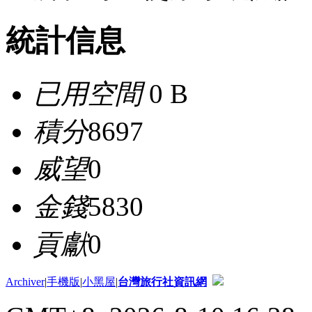
統計信息
已用空間
0 B
積分
8697
威望
0
金錢
5830
貢獻
0
Archiver
|
手機版
|
小黑屋
|
台灣旅行社資訊網