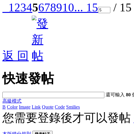
1
2
3
4
5
6
7
8
9
10
... 15
/ 1
返 回
快速發帖
還可輸入
80
高級模式
B
Color
Image
Link
Quote
Code
Smilies
您需要登錄後才可以發帖
本版積分規則