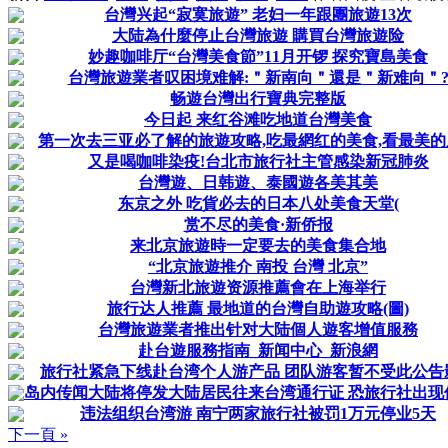
台灣兴起“寂寞旅遊” 老妇一年跟團旅遊13次
大陆為什麼停止台灣旅遊 購買台灣旅遊险
妙趣咖啡厅“台灣美食節”11月开锣 探究寶島美食
台灣旅遊業者叹困境难解:＂新南向＂還是＂新难向＂
畅遊台灣出行寶典完整版
今日起 来红谷滩吃地道台灣美食
第一次去三亚必了解的旅遊攻略,吃最網红的美食,看最美的
又是喝咖啡染疫!台北市旅行社主管感染新冠肺炎
台灣遊、日韩遊、泰國遊各美其美
东京之外 吃貨必去的日本八处美食天堂(
赏不尽的美食·新侨报
来北京旅遊時一定要去的美食集合地
“北京旅遊推介 南投 台灣 北京”
台灣新北旅遊资源推薦會在上海举行
旅行达人推薦 最地道的台灣自助遊攻略(圖)
台灣旅遊業者推出针对大陆個人遊客增值服務
赴台遊服務指南_新闻中心_新浪網
旅行社紧急下线赴台湾个人游产品 团队游客暂不受此公告
岛内传闻大陆将停发大陆居民往来台湾通行证 恐旅行社出现
违法组织台湾游 南宁两家旅行社被罚1万元停业5天
下一頁 »