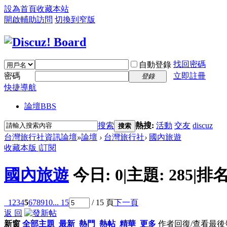
設為首頁
收藏本站
開啟輔助訪問
切換到窄版
找回密碼
自動登錄
密碼
立即註冊
登錄
快捷導航
論壇
BBS
搜索
熱搜:
活動
交友
discuz
搜索
台灣旅行社資訊論壇
»
論壇
›
台灣旅行社
›
國內旅遊
收藏本版
|
訂閱
國內旅遊
今日:
0
|
主題:
285
|
排名
1
2
3
4
5
6
7
8
9
10
... 15
/ 15 頁
下一頁
返 回
新窗
全部主題
最新
熱門
熱帖
精華
更多
作者
回復/查看
最後