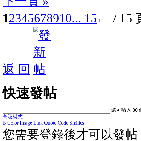
下一頁 »
1
2
3
4
5
6
7
8
9
10
... 15
/ 15
返 回
快速發帖
還可輸入
80
高級模式
B
Color
Image
Link
Quote
Code
Smilies
您需要登錄後才可以發帖