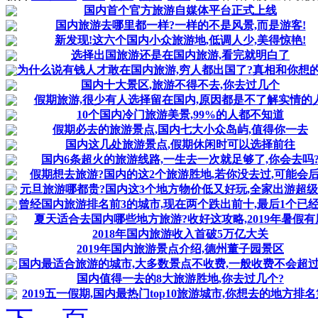
国内首个官方旅游自媒体平台正式上线
国内旅游去哪里都一样?一样的不是风景,而是游客!
新发现!这六个国内小众旅游地,低调人少,美得惊艳!
选择出国旅游还是在国内旅游,看完就明白了
为什么说有钱人才敢在国内旅游,穷人都出国了?真相和你想
国内十大景区,旅游不得不去,你去过几个
假期旅游,很少有人选择留在国内,原因都是不了解实情的人
10个国内冷门旅游美景,99%的人都不知道
假期必去的旅游景点,国内七大小众岛屿,值得你一去
国内这几处旅游景点,假期休闲时可以选择前往
国内6条超火的旅游线路,一生去一次就足够了,你会去吗
假期想去旅游?国内的这2个旅游胜地,若你没去过,可能会
元旦旅游哪都贵?国内这3个地方物价低又好玩,全家出游超
曾经国内旅游排名前3的城市,现在两个跌出前十,最后1个已
夏天适合去国内哪些地方旅游?收好这攻略,2019年暑假有
2018年国内旅游收入首破5万亿大关
2019年国内旅游景点介绍,德州董子园景区
国内最适合旅游的城市,大多数景点不收费,一般收费不会超
国内值得一去的8大旅游胜地,你去过几个?
2019五一假期,国内最热门top10旅游城市,你想去的地方排