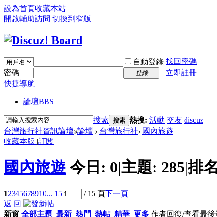
設為首頁
收藏本站
開啟輔助訪問
切換到窄版
找回密碼
自動登錄
密碼
立即註冊
登錄
快捷導航
論壇
BBS
搜索
熱搜:
活動
交友
discuz
搜索
台灣旅行社資訊論壇
»
論壇
›
台灣旅行社
›
國內旅遊
收藏本版
|
訂閱
國內旅遊
今日:
0
|
主題:
285
|
排名
1
2
3
4
5
6
7
8
9
10
... 15
/ 15 頁
下一頁
返 回
新窗
全部主題
最新
熱門
熱帖
精華
更多
作者
回復/查看
最後